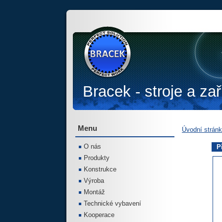
Bracek - stroje a zař
Menu
Úvodní strán
O nás
P
Produkty
Konstrukce
Výroba
Montáž
Technické vybavení
Kooperace