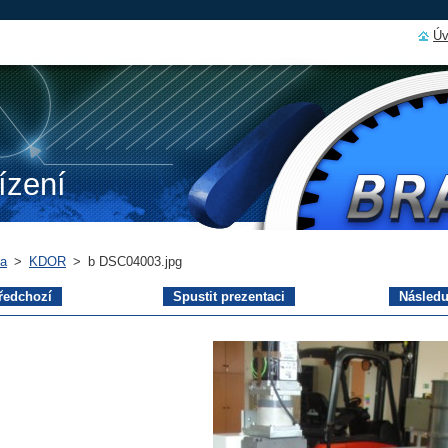
Úv
ízení
ka
>
KDOR
>
b DSC04003.jpg
ředchozí
Spustit prezentaci
Následu