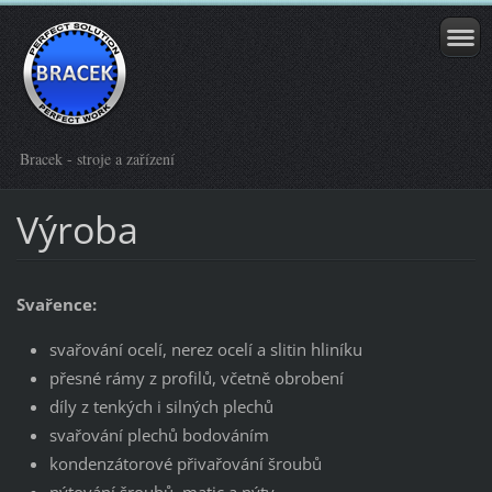
Bracek - stroje a zařízení
Výroba
Svařence:
svařování ocelí, nerez ocelí a slitin hliníku
přesné rámy z profilů, včetně obrobení
díly z tenkých i silných plechů
svařování plechů bodováním
kondenzátorové přivařování šroubů
nýtování šroubů, matic a nýty