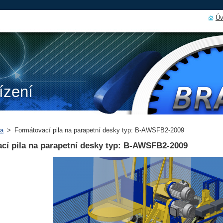
Úv
ízení
ka
>
Formátovací pila na parapetní desky typ: B-AWSFB2-2009
cí pila na parapetní desky typ: B-AWSFB2-2009