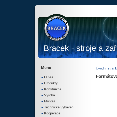
Bracek - stroje a zař
Menu
Úvodní strán
Formátova
O nás
Produkty
Konstrukce
Výroba
Montáž
Technické vybavení
Kooperace