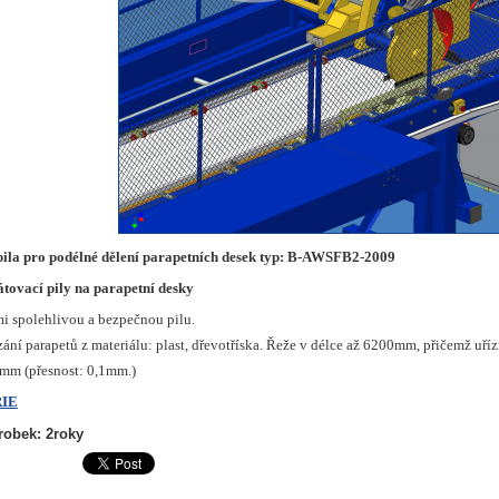
ila pro podélné dělení parapetních desek typ: B-AWSFB2-2009
tovací pily na parapetní desky
mi spolehlivou a bezpečnou pilu.
zání parapetů z materiálu: plast, dřevotříska. Řeže v délce až 6200mm, přičemž uří
m (přesnost: 0,1mm.)
IE
robek: 2roky