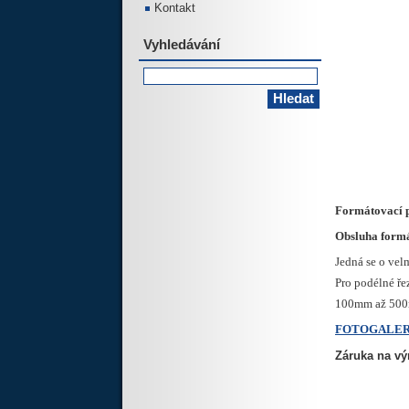
Kontakt
Vyhledávání
Formátovací p
Obsluha formá
Jedná se o vel
Pro podélné ře
100mm až 500m
FOTOGALER
Záruka na vý